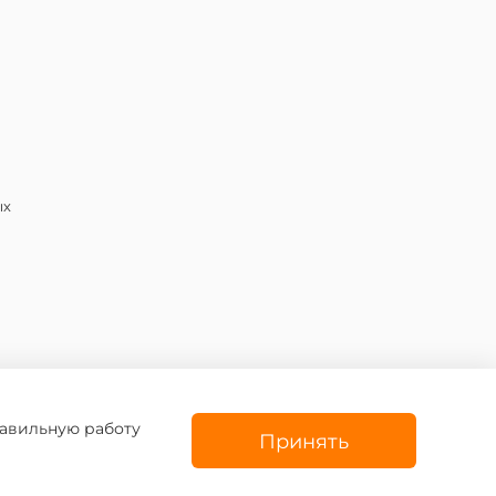
ых
равильную работу
Принять