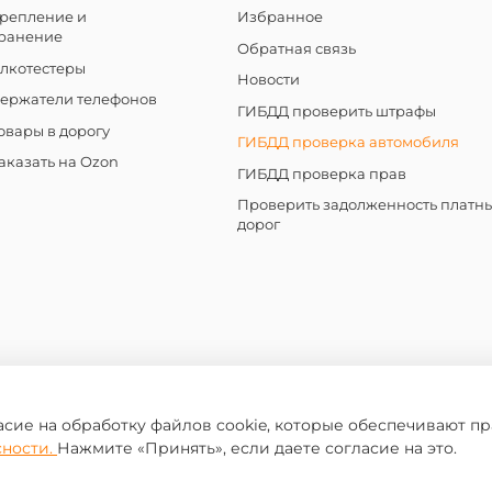
репление и
Избранное
ранение
Обратная связь
лкотестеры
Новости
ержатели телефонов
ГИБДД проверить штрафы
овары в дорогу
ГИБДД проверка автомобиля
аказать на Ozon
ГИБДД проверка прав
Проверить задолженность платн
дорог
асие на обработку файлов cookie, которые обеспечивают п
сности.
Нажмите «Принять», если даете согласие на это.